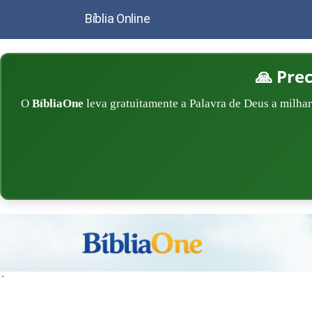
Bíblia Online
🙏 Pre
O
BíbliaOne
leva gratuitamente a Palavra de Deus a milhar
´