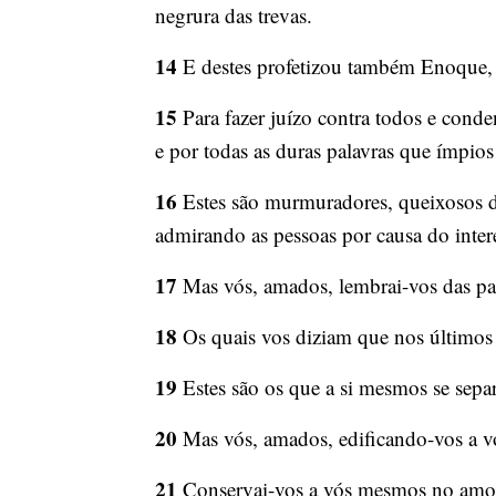
negrura das trevas.
14
E destes profetizou também Enoque, 
15
Para fazer juízo contra todos e cond
e por todas as duras palavras que ímpios
16
Estes são murmuradores, queixosos da
admirando as pessoas por causa do inter
17
Mas vós, amados, lembrai-vos das pal
18
Os quais vos diziam que nos últimos 
19
Estes são os que a si mesmos se separ
20
Mas vós, amados, edificando-vos a vó
21
Conservai-vos a vós mesmos no amor d