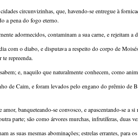
ades circunvizinhas, que, havendo-se entregue à fornicaç
do a pena do fogo eterno.
ente adormecidos, contaminam a sua carne, e rejeitam a d
a com o diabo, e disputava a respeito do corpo de Moisés
 te repreenda.
sabem; e, naquilo que naturalmente conhecem, como anima
nho de Caim, e foram levados pelo engano do prêmio de Ba
de amor, banqueteando-se convosco, e apascentando-se a s
utra parte; são como árvores murchas, infrutíferas, duas ve
 as suas mesmas abominações; estrelas errantes, para os q