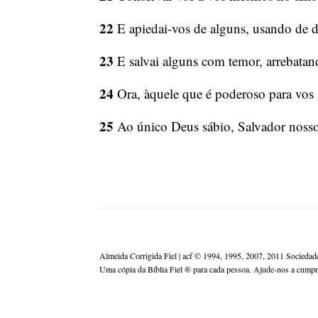
22
E apiedai-vos de alguns, usando de d
23
E salvai alguns com temor, arrebatan
24
Ora, àquele que é poderoso para vos gu
25
Ao único Deus sábio, Salvador nosso,
Almeida Corrigida Fiel | acf ©️ 1994, 1995, 2007, 2011 Sociedade
Uma cópia da Bíblia Fiel ®️ para cada pessoa. Ajude-nos a cump