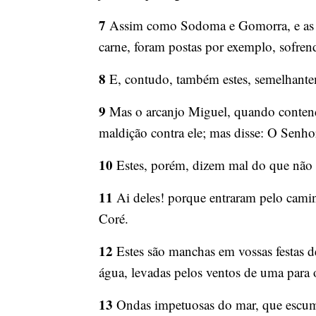
7
Assim como Sodoma e Gomorra, e as cid
carne, foram postas por exemplo, sofren
8
E, contudo, também estes, semelhantem
9
Mas o arcanjo Miguel, quando contendi
maldição contra ele; mas disse: O Senhor
10
Estes, porém, dizem mal do que não 
11
Ai deles! porque entraram pelo cami
Coré.
12
Estes são manchas em vossas festas 
água, levadas pelos ventos de uma para o
13
Ondas impetuosas do mar, que escumam