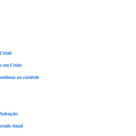
Cristã
o em Cristo
continua no controle
 Salvação
orado Atual