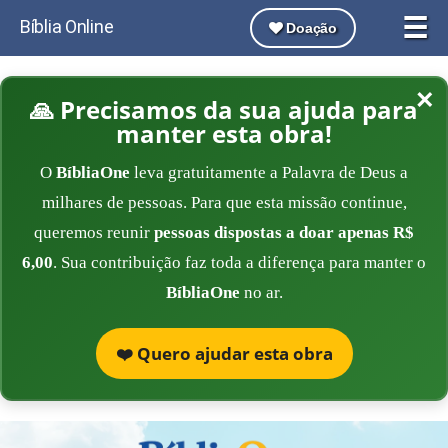
☰
Bíblia Online
Doação
×
🙏 Precisamos da sua ajuda para
manter esta obra!
O
BíbliaOne
leva gratuitamente a Palavra de Deus a
milhares de pessoas. Para que esta missão continue,
queremos reunir
pessoas dispostas a doar apenas R$
6,00
. Sua contribuição faz toda a diferença para manter o
BíbliaOne
no ar.
❤️ Quero ajudar esta obra