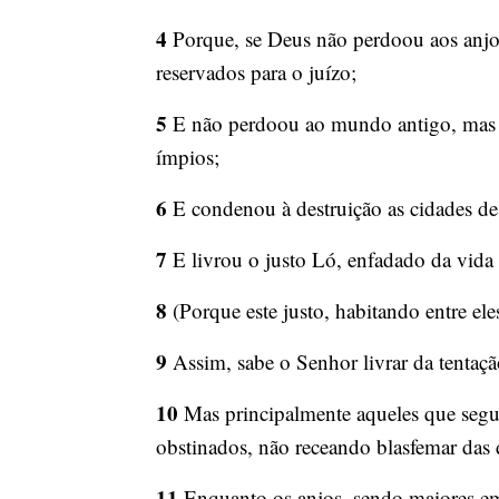
4
Porque, se Deus não perdoou aos anjos
reservados para o juízo;
5
E não perdoou ao mundo antigo, mas gu
ímpios;
6
E condenou à destruição as cidades d
7
E livrou o justo Ló, enfadado da vida
8
(Porque este justo, habitando entre eles
9
Assim, sabe o Senhor livrar da tentação
10
Mas principalmente aqueles que segun
obstinados, não receando blasfemar das 
11
Enquanto os anjos, sendo maiores em 