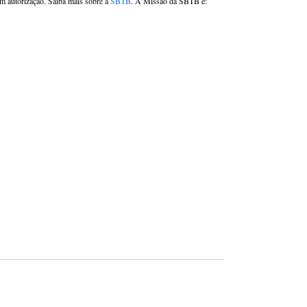
om autorização. Saiba mais sobre a
SBTB
. A Missão da SBTB é: