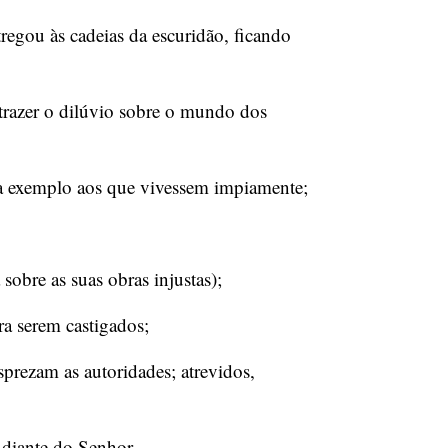
egou às cadeias da escuridão, ficando
trazer o dilúvio sobre o mundo dos
a exemplo aos que vivessem impiamente;
 sobre as suas obras injustas);
ra serem castigados;
rezam as autoridades; atrevidos,
 diante do Senhor.