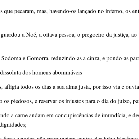
 que pecaram, mas, havendo-os lançado no inferno, os entr
ardou a Noé, a oitava pessoa, o pregoeiro da justiça, ao 
e Sodoma e Gomorra, reduzindo-as a cinza, e pondo-as par
 dissoluta dos homens abomináveis
, afligia todos os dias a sua alma justa, por isso via e ouvia
 os piedosos, e reservar os injustos para o dia do juízo, pa
do a carne andam em concupiscências de imundícia, e desp
dignidades;
força e poder, não pronunciam contra eles juízo blasfemo