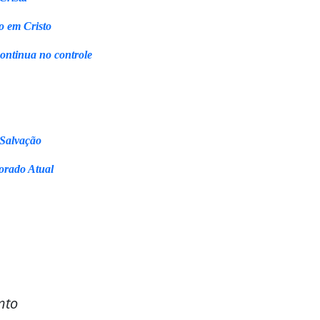
o em Cristo
continua no controle
 Salvação
orado Atual
nto