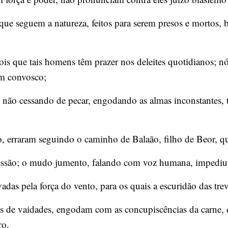
 que seguem a natureza, feitos para serem presos e mortos
is que tais homens têm prazer nos deleites quotidianos; nó
m convosco;
 não cessando de pecar, engodando as almas inconstantes, 
, erraram seguindo o caminho de Balaão, filho de Beor, q
ressão; o mudo jumento, falando com voz humana, impediu 
das pela força do vento, para os quais a escuridão das trev
s de vaidades, engodam com as concupiscências da carne, 
ro,