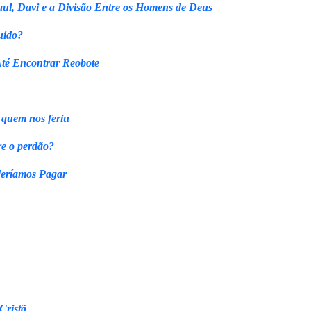
ul, Davi e a Divisão Entre os Homens de Deus
uído?
Até Encontrar Reobote
 quem nos feriu
re o perdão?
eríamos Pagar
Cristã