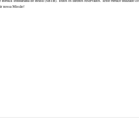
 Bíblica Trinitariana do Brasil (SBTB). Todos os direitos reservados. Texto bíblico utilizado c
rir nossa Missão!