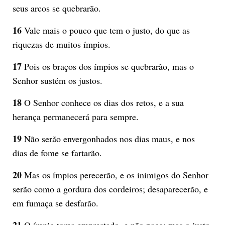
seus arcos se quebrarão.
16
Vale mais o pouco que tem o justo, do que as
riquezas de muitos ímpios.
17
Pois os braços dos ímpios se quebrarão, mas o
Senhor sustém os justos.
18
O Senhor conhece os dias dos retos, e a sua
herança permanecerá para sempre.
19
Não serão envergonhados nos dias maus, e nos
dias de fome se fartarão.
20
Mas os ímpios perecerão, e os inimigos do Senhor
serão como a gordura dos cordeiros; desaparecerão, e
em fumaça se desfarão.
21
O ímpio toma emprestado, e não paga; mas o justo