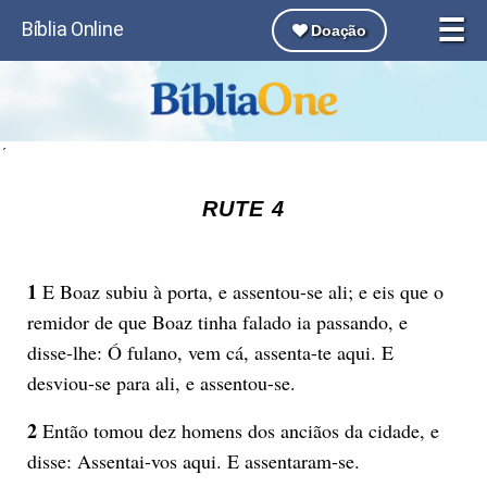
☰
Bíblia Online
Doação
´
RUTE 4
1
E Boaz subiu à porta, e assentou-se ali; e eis que o
remidor de que Boaz tinha falado ia passando, e
disse-lhe: Ó fulano, vem cá, assenta-te aqui. E
desviou-se para ali, e assentou-se.
2
Então tomou dez homens dos anciãos da cidade, e
disse: Assentai-vos aqui. E assentaram-se.