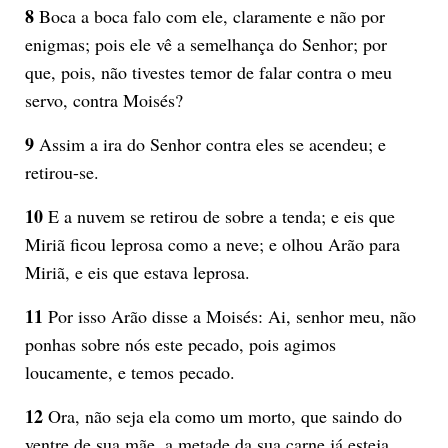
8
Boca a boca falo com ele, claramente e não por
enigmas; pois ele vê a semelhança do Senhor; por
que, pois, não tivestes temor de falar contra o meu
servo, contra Moisés?
9
Assim a ira do Senhor contra eles se acendeu; e
retirou-se.
10
E a nuvem se retirou de sobre a tenda; e eis que
Miriã ficou leprosa como a neve; e olhou Arão para
Miriã, e eis que estava leprosa.
11
Por isso Arão disse a Moisés: Ai, senhor meu, não
ponhas sobre nós este pecado, pois agimos
loucamente, e temos pecado.
12
Ora, não seja ela como um morto, que saindo do
ventre de sua mãe, a metade da sua carne já esteja