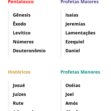
Pentateuco
Profetas Maiores
Gênesis
Isaías
Êxodo
Jeremias
Levítico
Lamentações
Números
Ezequiel
Deuteronômio
Daniel
Históricos
Profetas Menores
Josué
Oséias
Juízes
Joel
Rute
Amós