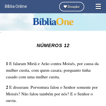
☰
Bíblia Online
Doação
´
NÚMEROS 12
1
E falaram Miriã e Arão contra Moisés, por causa da
mulher cusita, com quem casara; porquanto tinha
casado com uma mulher cusita.
2
E disseram: Porventura falou o Senhor somente por
Moisés? Não falou também por nós? E o Senhor o
ouviu.