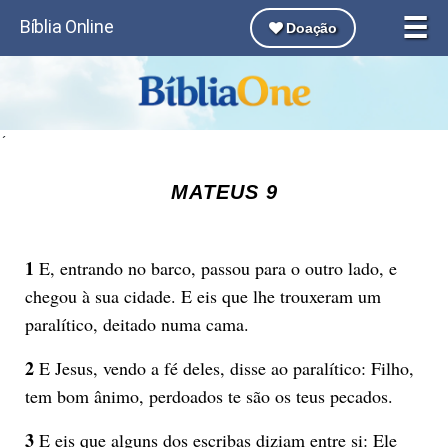
☰
Bíblia Online
Doação
´
MATEUS 9
1
E, entrando no barco, passou para o outro lado, e
chegou à sua cidade. E eis que lhe trouxeram um
paralítico, deitado numa cama.
2
E Jesus, vendo a fé deles, disse ao paralítico: Filho,
tem bom ânimo, perdoados te são os teus pecados.
3
E eis que alguns dos escribas diziam entre si: Ele