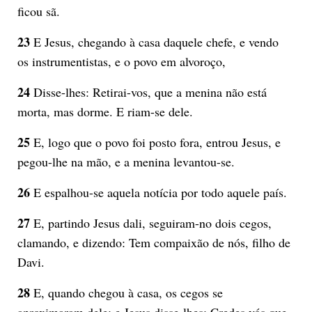
ficou sã.
23
E Jesus, chegando à casa daquele chefe, e vendo
os instrumentistas, e o povo em alvoroço,
24
Disse-lhes: Retirai-vos, que a menina não está
morta, mas dorme. E riam-se dele.
25
E, logo que o povo foi posto fora, entrou Jesus, e
pegou-lhe na mão, e a menina levantou-se.
26
E espalhou-se aquela notícia por todo aquele país.
27
E, partindo Jesus dali, seguiram-no dois cegos,
clamando, e dizendo: Tem compaixão de nós, filho de
Davi.
28
E, quando chegou à casa, os cegos se
aproximaram dele; e Jesus disse-lhes: Credes vós que