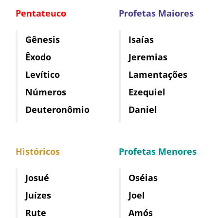
Pentateuco
Profetas Maiores
Gênesis
Isaías
Êxodo
Jeremias
Levítico
Lamentações
Números
Ezequiel
Deuteronômio
Daniel
Históricos
Profetas Menores
Josué
Oséias
Juízes
Joel
Rute
Amós