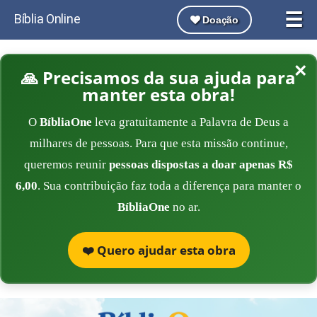
☰
Bíblia Online
Doação
×
🙏 Precisamos da sua ajuda para
manter esta obra!
O
BíbliaOne
leva gratuitamente a Palavra de Deus a
milhares de pessoas. Para que esta missão continue,
queremos reunir
pessoas dispostas a doar apenas R$
6,00
. Sua contribuição faz toda a diferença para manter o
BíbliaOne
no ar.
❤️ Quero ajudar esta obra