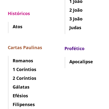
1 João
2 João
Históricos
3 João
Atos
Judas
Cartas Paulinas
Profético
Romanos
Apocalipse
1 Coríntios
2 Coríntios
Gálatas
Efésios
Filipenses