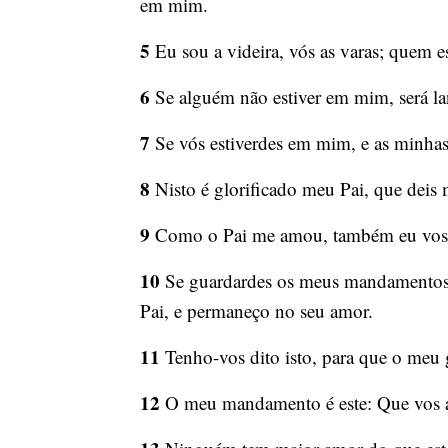
em mim.
5
Eu sou a videira, vós as varas; quem e
6
Se alguém não estiver em mim, será lan
7
Se vós estiverdes em mim, e as minhas p
8
Nisto é glorificado meu Pai, que deis m
9
Como o Pai me amou, também eu vos 
10
Se guardardes os meus mandamentos
Pai, e permaneço no seu amor.
11
Tenho-vos dito isto, para que o meu
12
O meu mandamento é este: Que vos a