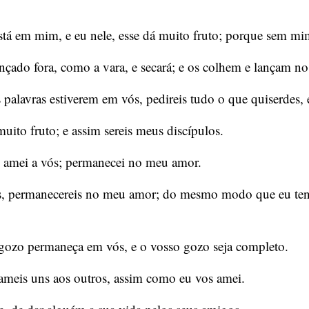
stá em mim, e eu nele, esse dá muito fruto; porque sem mi
çado fora, como a vara, e secará; e os colhem e lançam no
alavras estiverem em vós, pedireis tudo o que quiserdes, e 
uito fruto; e assim sereis meus discípulos.
amei a vós; permanecei no meu amor.
, permanecereis no meu amor; do mesmo modo que eu te
 gozo permaneça em vós, e o vosso gozo seja completo.
meis uns aos outros, assim como eu vos amei.