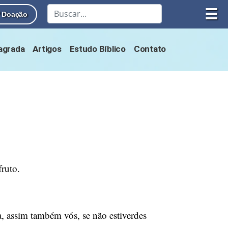
☰
Doação
Sagrada
Artigos
Estudo Bíblico
Contato
fruto.
a, assim também vós, se não estiverdes