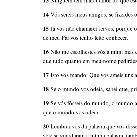
13
Ninguém tem maior amor do que este,
14
Vós sereis meus amigos, se fizerdes 
15
Já vos não chamarei servos, porque 
de meu Pai vos tenho feito conhecer.
16
Não me escolhestes vós a mim, mas eu 
que tudo quanto em meu nome pedirdes 
17
Isto vos mando: Que vos ameis uns a
18
Se o mundo vos odeia, sabei que, pr
19
Se vós fôsseis do mundo, o mundo am
que o mundo vos odeia.
20
Lembrai-vos da palavra que vos diss
vós; se guardaram a minha palavra, tam