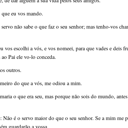
 de dar alguém a sua vida pelos seus amigos.
o que eu vos mando.
o servo não sabe o que faz o seu senhor; mas tenho-vos c
vos escolhi a vós, e vos nomeei, para que vades e deis fru
ao Pai ele vo-lo conceda.
os outros.
imeiro do que a vós, me odiou a mim.
aria o que era seu, mas porque não sois do mundo, antes 
e: Não é o servo maior do que o seu senhor. Se a mim me 
bém guardarão a vossa.