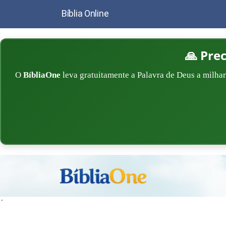
Bíblia Online
🙏 Pre
O
BíbliaOne
leva gratuitamente a Palavra de Deus a milhar
´