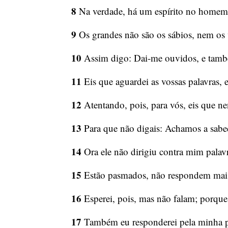
8
Na verdade, há um espírito no homem,
9
Os grandes não são os sábios, nem os 
10
Assim digo: Dai-me ouvidos, e també
11
Eis que aguardei as vossas palavras, e
12
Atentando, pois, para vós, eis que n
13
Para que não digais: Achamos a sab
14
Ora ele não dirigiu contra mim palav
15
Estão pasmados, não respondem mais, 
16
Esperei, pois, mas não falam; porque
17
Também eu responderei pela minha pa