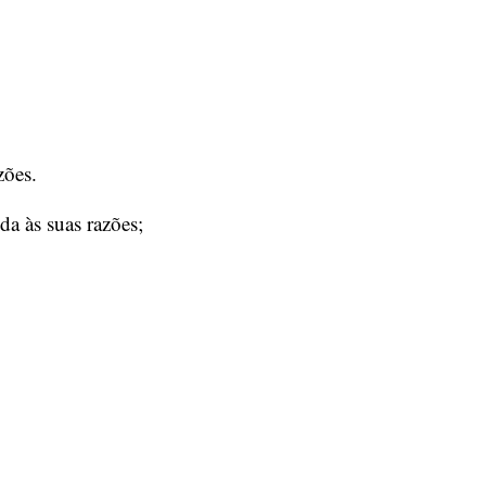
zões.
a às suas razões;