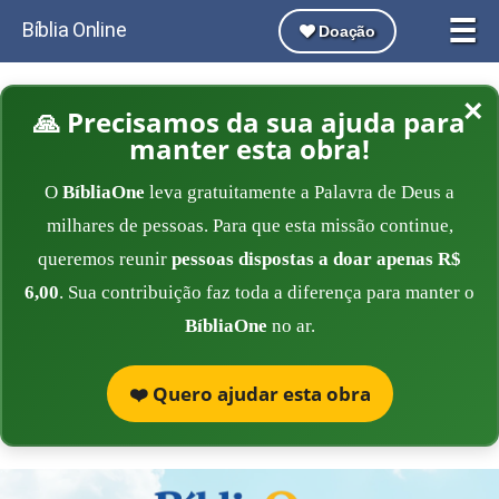
☰
Bíblia Online
Doação
×
🙏 Precisamos da sua ajuda para
manter esta obra!
O
BíbliaOne
leva gratuitamente a Palavra de Deus a
milhares de pessoas. Para que esta missão continue,
queremos reunir
pessoas dispostas a doar apenas R$
6,00
. Sua contribuição faz toda a diferença para manter o
BíbliaOne
no ar.
❤️ Quero ajudar esta obra