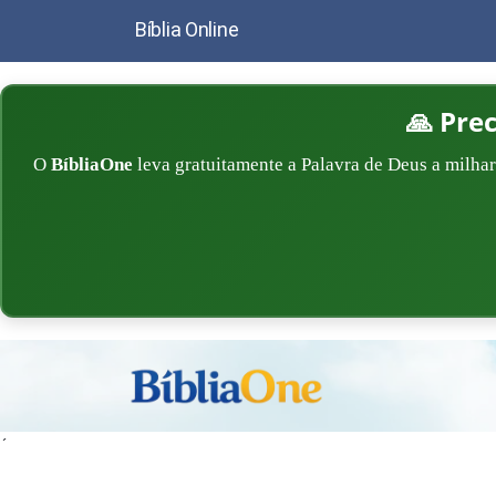
Bíblia Online
🙏 Pre
O
BíbliaOne
leva gratuitamente a Palavra de Deus a milhar
´