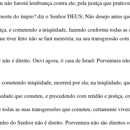
 não haverá lembrança contra ele; pela justiça que praticou
 morte do ímpio? diz o Senhor DEUS; Não desejo antes que
tiça, e cometendo a iniqüidade, fazendo conforme todas as
que tiver feito não se fará memória; na sua transgressão co
ão é direito. Ouvi agora, ó casa de Israel: Porventura nã
e cometendo iniqüidade, morrerá por ela; na iniqüidade, q
dade que cometeu, e procedendo com retidão e justiça, con
e todas as suas transgressões que cometeu; certamente viver
nho do Senhor não é direito. Porventura não são direitos o