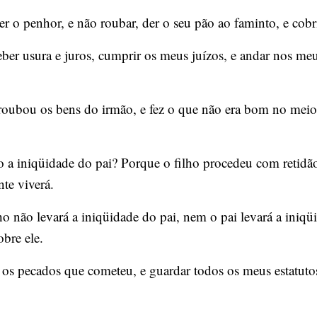
r o penhor, e não roubar, der o seu pão ao faminto, e cob
er usura e juros, cumprir os meus juízos, e andar nos meus
.
 roubou os bens do irmão, e fez o que não era bom no meio 
o a iniqüidade do pai? Porque o filho procedeu com retidão
nte viverá.
o não levará a iniqüidade do pai, nem o pai levará a iniqüid
obre ele.
os pecados que cometeu, e guardar todos os meus estatutos,