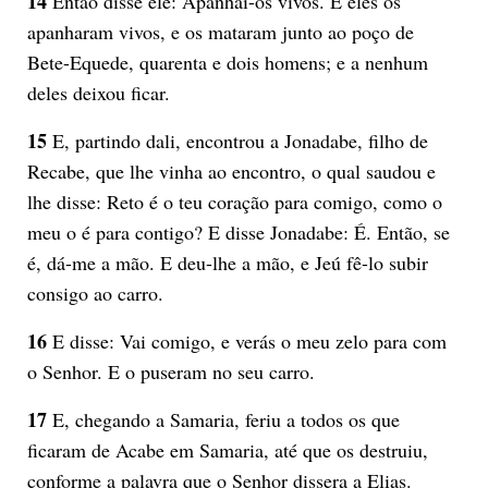
14
Então disse ele: Apanhai-os vivos. E eles os
apanharam vivos, e os mataram junto ao poço de
Bete-Equede, quarenta e dois homens; e a nenhum
deles deixou ficar.
15
E, partindo dali, encontrou a Jonadabe, filho de
Recabe, que lhe vinha ao encontro, o qual saudou e
lhe disse: Reto é o teu coração para comigo, como o
meu o é para contigo? E disse Jonadabe: É. Então, se
é, dá-me a mão. E deu-lhe a mão, e Jeú fê-lo subir
consigo ao carro.
16
E disse: Vai comigo, e verás o meu zelo para com
o Senhor. E o puseram no seu carro.
17
E, chegando a Samaria, feriu a todos os que
ficaram de Acabe em Samaria, até que os destruiu,
conforme a palavra que o Senhor dissera a Elias.